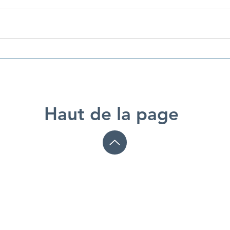
Quand bouger devient rare :
Promot
La sédentarité en hausse
Mental
selon Santé publique France
Ressou
Franc
Haut de la page
Nos services
À pr
Horaires & Tarifs
Notre 
Activités physique adaptées
Qui s