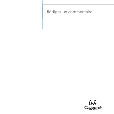
Rédigez un commentaire...
Sport sur ordonnance :
fonctionnement, conditions
et bénéfices du sport santé
pour tous