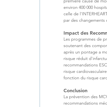
première cause de mort
environ 400 000 hospita
celle de l'INTERHEART
par des changements 
Impact des Recomm
Les programmes de prév
soutenant des comport
après un pontage a mo
risque réduit d'infarct
recommandations ESC 2
risque cardiovasculaire
fonction du risque card
Conclusion
La prévention des MCV 
recommandations médic