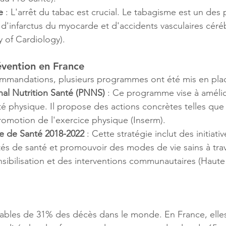
e
 : L'arrêt du tabac est crucial. Le tabagisme est un des 
 d'infarctus du myocarde et d'accidents vasculaires céré
 of Cardiology
)
​.
vention en France
ommandations, plusieurs programmes ont été mis en plac
al Nutrition Santé (PNNS)
 : Ce programme vise à amélio
vité physique. Il propose des actions concrètes telles que
promotion de l'exercice physique​
 (
Inserm
)
​.
le de Santé 2018-2022
 : Cette stratégie inclut des initiati
ités de santé et promouvoir des modes de vie sains à tra
ibilisation et des interventions communautaires​
 (
Haute 
bles de 31% des décès dans le monde. En France, elles 