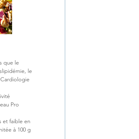
s que le 
lipidémie, le 
 Cardiologie 
vité 
eau Pro 
 et faible en 
mitée à 100 g 