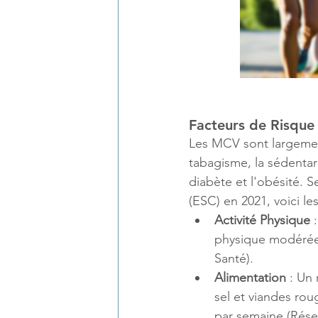
Facteurs de Risque
Les MCV sont largement
tabagisme, la sédentari
diabète et l'obésité.
(ESC) en 2021, voici le
Activité Physique
 
physique modérée 
Santé
)
​.
Alimentation
 : Un
sel et viandes rou
par semaine​
 (
Rése