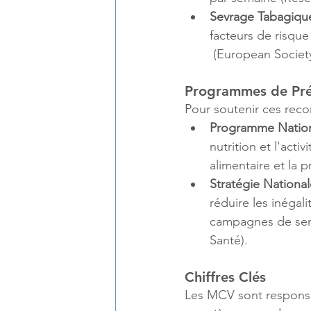
Sevrage Tabagiqu
facteurs de risque
 (
European Society
Programmes de Pré
Pour soutenir ces rec
Programme Nation
nutrition et l'acti
alimentaire et la 
Stratégie Nationa
réduire les inégal
campagnes de sens
Santé
)
​.
Chiffres Clés
Les MCV sont responsa