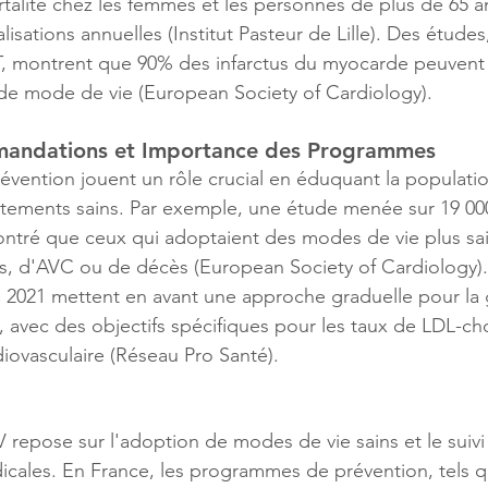
alité chez les femmes et les personnes de plus de 65 an
lisations annuelles​
 (
Institut Pasteur de Lille
)
​. Des étude
, montrent que 90% des infarctus du myocarde peuvent ê
de mode de vie​
 (
European Society of Cardiology
)
​.
andations et Importance des Programmes
ention jouent un rôle crucial en éduquant la populatio
ements sains. Par exemple, une étude menée sur 19 000
ntré que ceux qui adoptaient des modes de vie plus sai
us, d'AVC ou de décès​
 (
European Society of Cardiology
)
021 mettent en avant une approche graduelle pour la 
, avec des objectifs spécifiques pour les taux de LDL-ch
iovasculaire​
 (
Réseau Pro Santé
)
​.
repose sur l'adoption de modes de vie sains et le suivi
ales. En France, les programmes de prévention, tels 