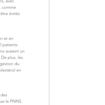
s, avec 
s, comme 
tre évités 
n et en 
 patients 
ns avaient un 
​. De plus, les 
gestion du 
olestérol en 
 des 
que le PNNS 