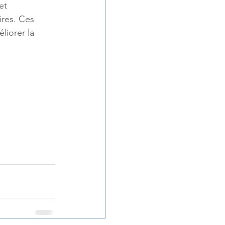
et 
res. Ces 
liorer la 