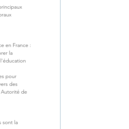
principaux 
braux​
e en France :
rer la 
 l'éducation 
ves pour 
vers des 
Autorité de 
sont la 